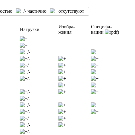
ностью
частично
отсутствуют
Изобра-
Специфи-
Нагрузки
жения
кации